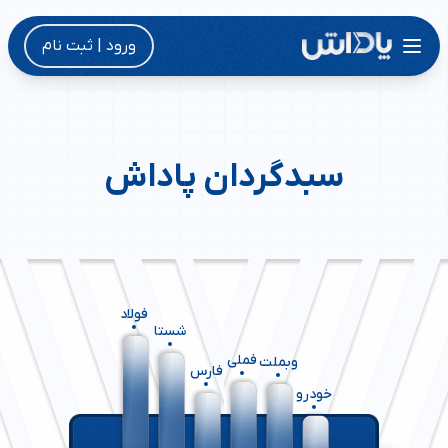
ورود | ثبت نام
سبدگردان پاداش
فولاد
شستا
فملی
وبملت
فارس
خودرو